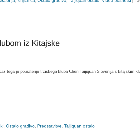
Galerija
,
Knjižnica
,
Ostalo gradivo
,
Taijiquan ostalo
,
Video posnetki
|
Ta
klubom iz Kitajske
okaz tega je pobratenje tržiškega kluba Chen Taijiquan Slovenija s kitajskim 
ki
,
Ostalo gradivo
,
Predstavitve
,
Taijiquan ostalo