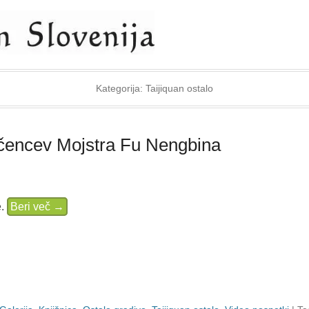
ija
Kategorija:
Taijiquan ostalo
čencev Mojstra Fu Nengbina
e.
Beri več →