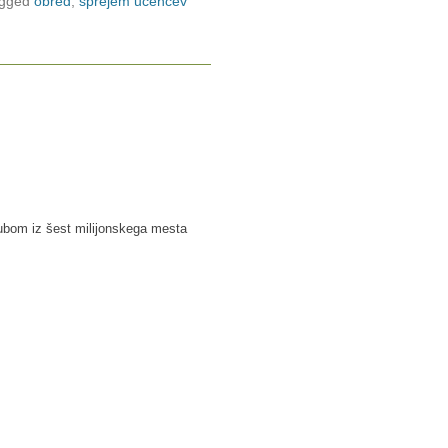
gged
obred
,
sprejem učencev
klubom iz šest milijonskega mesta