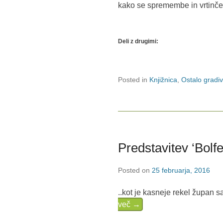
kako se spremembe in vrtinče
Deli z drugimi:
Posted in
Knjižnica
,
Ostalo gradi
Predstavitev ‘Bolfe
Posted on
25 februarja, 2016
..kot je kasneje rekel župan s
več →