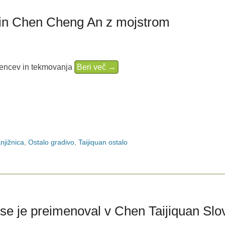
in Chen Cheng An z mojstrom
čencev in tekmovanja
Beri več →
njižnica
,
Ostalo gradivo
,
Taijiquan ostalo
in se je preimenoval v Chen Taijiquan Slo