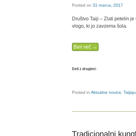
Posted on
31 marca, 2017
Društvo Taiji – Zlati petelin 
vlogo, ki jo zavzema šola.
Beri več →
Deli z drugimi:
Posted in
Aktualne novice
,
Taijiq
Tradicionalni kung