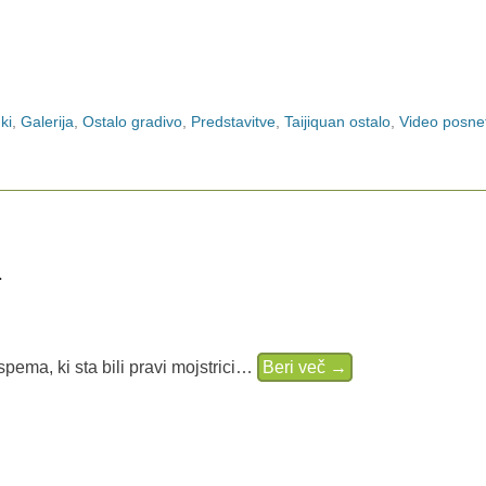
ki
,
Galerija
,
Ostalo gradivo
,
Predstavitve
,
Taijiquan ostalo
,
Video posnet
1
ema, ki sta bili pravi mojstrici…
Beri več →