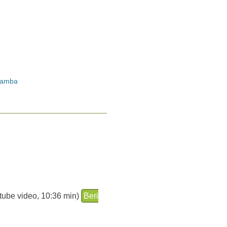
ramba
utube video, 10:36 min)
Beri