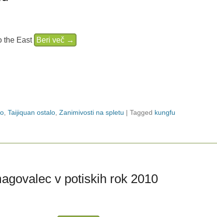
o the East
Beri več →
vo
,
Taijiquan ostalo
,
Zanimivosti na spletu
|
Tagged
kungfu
agovalec v potiskih rok 2010