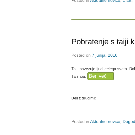
Posted in
Aktualne novice
,
Citati
,
Pobratenje s taiji 
Posted on
7 junija, 2018
Taiji povezuje ljudi celega sveta. D
Beri več →
Taizhou.
Deli z drugimi:
Posted in
Aktualne novice
,
Dogod