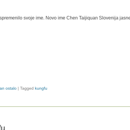
je spremenilo svoje ime. Novo ime Chen Taijiquan Slovenija jasn
uan ostalo
|
Tagged
kungfu
fu