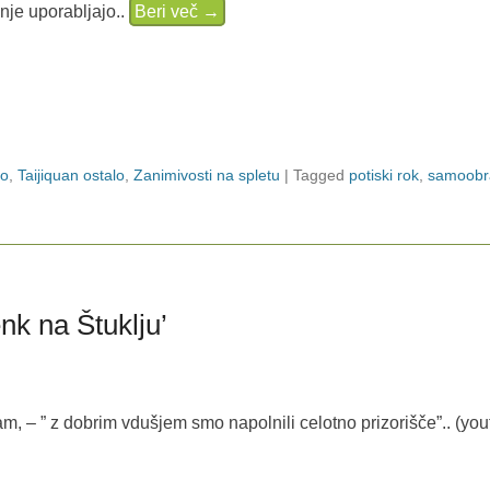
nje uporabljajo..
Beri več →
vo
,
Taijiquan ostalo
,
Zanimivosti na spletu
|
Tagged
potiski rok
,
samoob
nk na Štuklju’
am, – ” z dobrim vdušjem smo napolnili celotno prizorišče”.. (yo