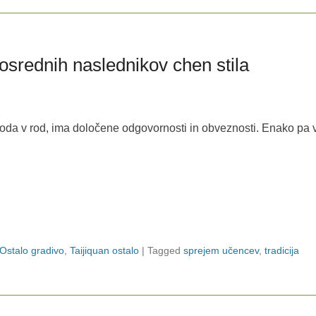
osrednih naslednikov chen stila
 roda v rod, ima določene odgovornosti in obveznosti. Enako pa 
Ostalo gradivo
,
Taijiquan ostalo
|
Tagged
sprejem učencev
,
tradicija