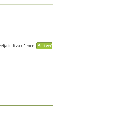
velja tudi za učence.
Beri več