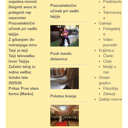
uspešna novost
Predstavitv
Piezoelektrični
Dvigniti anus in
e
učinek pri vadbi
potegniti rep
Tekmovanj
taijija
navznoter
a
Piezoelektrični
Galerija
učinek pri vadbi
Fotogalerij
taijija
a
Z gibanjem do
Video
notranjega miru
posnetki
Taiji je taiji
Knjižnica
Push hands
Taiji telovadba
Članki
delavnica
Izvor Taijija
Citati
Začetni tečaj in
Mediji o
redna vadba;
nas
šolsko leto
Ostalo
2025/26
gradivo
Prikaz Prve stare
Filozofija
forme (Marko)
Zdravje
Poletno branje
Zadnje novice