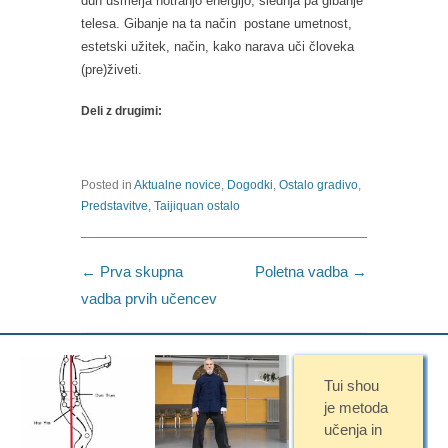
duh usmerja notranjo energijo, slednja pa gibanje
telesa. Gibanje na ta način postane umetnost,
estetski užitek, način, kako narava uči človeka
(pre)živeti.
Deli z drugimi:
Posted in
Aktualne novice
,
Dogodki
,
Ostalo gradivo
,
Predstavitve
,
Taijiquan ostalo
Post navigation
←
Prva skupna
Poletna vadba
→
vadba prvih učencev
Tui shou
je metoda
učenja in