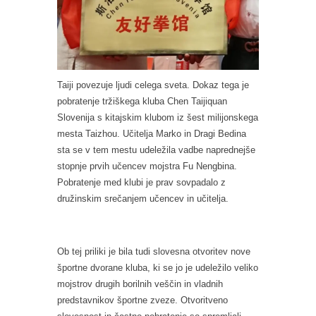
Taiji povezuje ljudi celega sveta. Dokaz tega je
pobratenje tržiškega kluba Chen Taijiquan
Slovenija s kitajskim klubom iz šest milijonskega
mesta Taizhou. Učitelja Marko in Dragi Bedina
sta se v tem mestu udeležila vadbe naprednejše
stopnje prvih učencev mojstra Fu Nengbina.
Pobratenje med klubi je prav sovpadalo z
družinskim srečanjem učencev in učitelja.
Ob tej priliki je bila tudi slovesna otvoritev nove
športne dvorane kluba, ki se jo je udeležilo veliko
mojstrov drugih borilnih veščin in vladnih
predstavnikov športne zveze. Otvoritveno